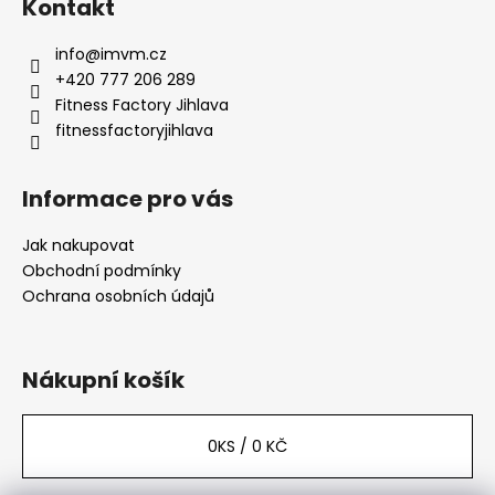
a
Kontakt
t
info
@
imvm.cz
í
+420 777 206 289
Fitness Factory Jihlava
fitnessfactoryjihlava
Informace pro vás
Jak nakupovat
Obchodní podmínky
Ochrana osobních údajů
Nákupní košík
0
KS /
0 KČ