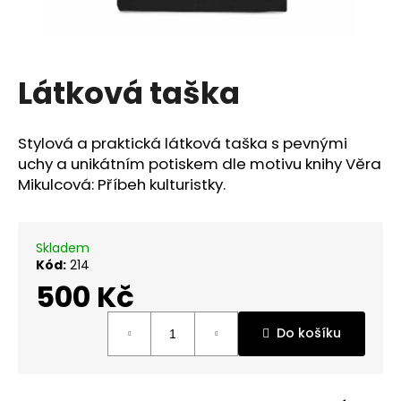
a
j
í
Látková taška
t
?
Stylová a praktická látková taška s pevnými
uchy a unikátním potiskem dle motivu knihy Věra
Mikulcová: Příbeh kulturistky.
Hledat
Skladem
Kód:
214
D
500 Kč
o
Měrná
p
Do košíku
cena:
o
r
u