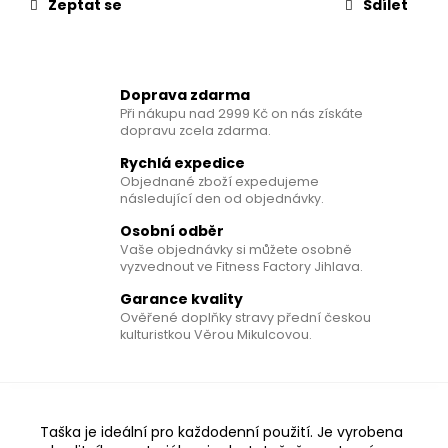
č
Zeptat se
Sdílet
u
j
e
m
Doprava zdarma
e
Při nákupu nad 2999 Kč on nás získáte
dopravu zcela zdarma.
Rychlá expedice
SHAKER
Objednané zboží expedujeme
189
následující den od objednávky.
Kč
Osobní odběr
Vaše objednávky si můžete osobně
vyzvednout ve Fitness Factory Jihlava.
Garance kvality
Ověřené doplňky stravy přední českou
kulturistkou Věrou Mikulcovou.
Taška je ideální pro každodenní použití. Je vyrobena