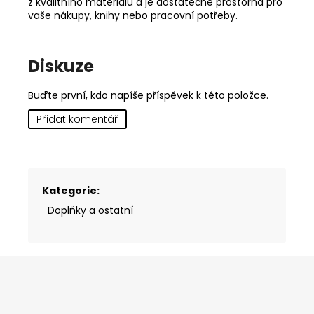
z kvalitního materiálu a je dostatečně prostorná pro
vaše nákupy, knihy nebo pracovní potřeby.
Diskuze
Buďte první, kdo napíše příspěvek k této položce.
Přidat komentář
Kategorie
:
Doplňky a ostatní
Z
á
p