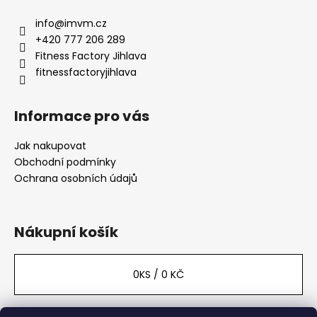
t
info
@
imvm.cz
í
+420 777 206 289
Fitness Factory Jihlava
fitnessfactoryjihlava
Informace pro vás
Jak nakupovat
Obchodní podmínky
Ochrana osobních údajů
Nákupní košík
0
KS /
0 KČ