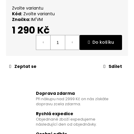
č
u
Zvolte variantu
j
Kód:
Zvolte variantu
Značka:
IM'VM
e
m
1 290 Kč
e
Měrná
Do košíku
cena:
MAGNESIUM
CHELATE
+
VITAMIN
Zeptat se
Sdílet
B6
P5P
350
Kč
Doprava zdarma
Při nákupu nad 2999 Kč on nás získáte
dopravu zcela zdarma.
Rychlá expedice
Objednané zboží expedujeme
následující den od objednávky.
Osobní odběr