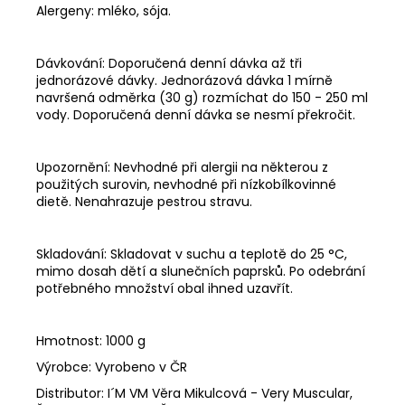
Alergeny:
mléko, sója.
Dávkování:
Doporučená denní dávka až tři
jednorázové dávky. Jednorázová dávka 1 mírně
navršená odměrka (30 g) rozmíchat do 150 - 250 ml
vody. Doporučená denní dávka se nesmí překročit.
Upozornění:
Nevhodné při alergii na některou z
použitých surovin, nevhodné při nízkobílkovinné
dietě. Nenahrazuje pestrou stravu.
Skladování:
Skladovat v suchu a teplotě do 25 °C,
mimo dosah dětí a slunečních paprsků. Po odebrání
potřebného množství obal ihned uzavřít.
Hmotnost:
1000 g
Výrobce:
Vyrobeno v ČR
Distributor:
I´M VM Věra Mikulcová - Very Muscular,