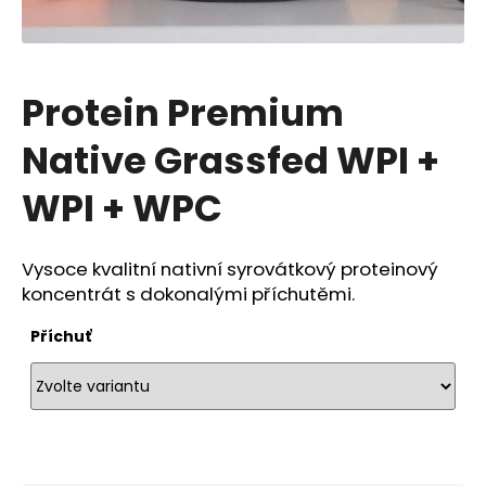
a
j
í
Protein Premium
t
?
Native Grassfed WPI +
WPI + WPC
Hledat
Vysoce kvalitní nativní syrovátkový proteinový
koncentrát s dokonalými příchutěmi.
Příchuť
D
o
p
o
r
u