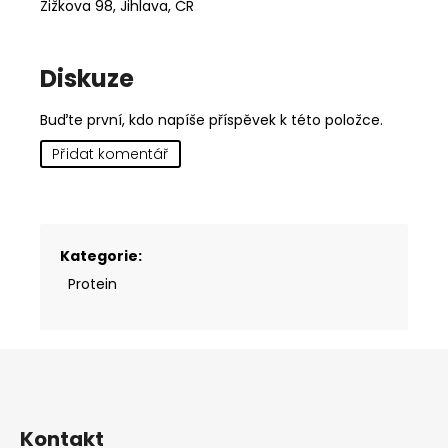
Žižkova 98, Jihlava, ČR
Diskuze
Buďte první, kdo napíše příspěvek k této položce.
Přidat komentář
Kategorie
:
Protein
Z
á
p
a
Kontakt