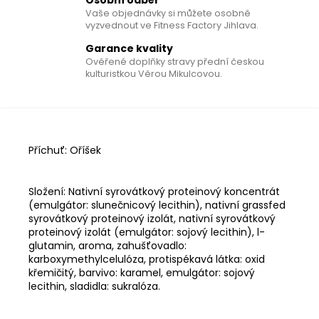
Vaše objednávky si můžete osobně
vyzvednout ve Fitness Factory Jihlava.
Garance kvality
Ověřené doplňky stravy přední českou
kulturistkou Věrou Mikulcovou.
Příchuť: Oříšek
Složení:
Nativní syrovátkový proteinový koncentrát
(emulgátor: slunečnicový lecithin), nativní grassfed
syrovátkový proteinový izolát, nativní syrovátkový
proteinový izolát (emulgátor: sojový lecithin), l-
glutamin, aroma, zahušťovadlo:
karboxymethylcelulóza, protispékavá látka: oxid
křemičitý, barvivo: karamel, emulgátor: sojový
lecithin, sladidla: sukralóza.