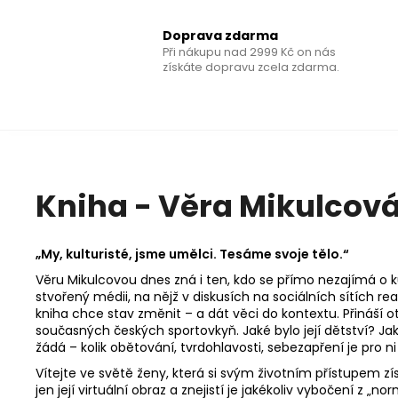
Doprava zdarma
Při nákupu nad 2999 Kč on nás
získáte dopravu zcela zdarma.
Kniha - Věra Mikulcová:
„My, kulturisté, jsme umělci. Tesáme svoje tělo.“
Věru Mikulcovou dnes zná i ten, kdo se přímo nezajímá o ­k
stvořený médii, na nějž v diskusích na sociálních sítích re
kniha chce stav změnit – a dát věci do kontextu. Přináší
současných českých sportovkyň. Jaké bylo její dětství? Jak 
žádá – kolik obětování, tvrdohlavosti, sebezapření je pro 
Vítejte ve světě ženy, která si svým životním přístupem zís
jen její virtuální obraz a znejistí je jakékoliv vybočení z „nor