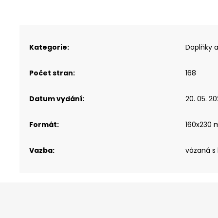
Kategorie
:
Doplňky a
Počet stran
:
168
Datum vydání
:
20. 05. 2
Formát
:
160x230
Vazba
:
vázaná s
Z
á
p