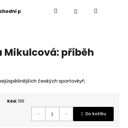
Hledat
Nákupní
Přihlášení
chodní podmínky
Kontakty
košík
a Mikulcová: příběh
ejúspěšnějších českých sportovkyň.
Kód:
199
Následující
Do košíku