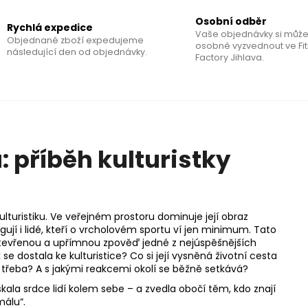
Osobní odběr
Rychlá expedice
Vaše objednávky si může
Objednané zboží expedujeme
osobně vyzvednout ve Fi
následující den od objednávky.
Factory Jihlava.
 příběh kulturistky
ulturistiku. Ve veřejném prostoru dominuje její obraz
agují i lidé, kteří o vrcholovém sportu ví jen minimum. Tato
 otevřenou a upřímnou zpověď jedné z nejúspěšnějších
se dostala ke kulturistice? Co si její vysněná životní cesta
ni třeba? A s jakými reakcemi okolí se běžně setkává?
kala srdce lidí kolem sebe – a zvedla obočí těm, kdo znají
málu“.