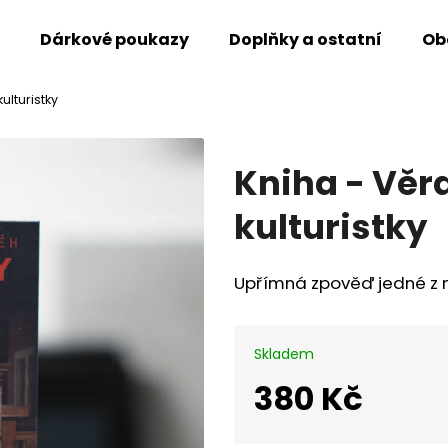
Dárkové poukazy
Doplňky a ostatní
Ob
ulturistky
Co potřebujete najít?
Kniha - Věr
Hledat
kulturistky
Doporučujeme
Upřímná zpověď jedné z n
Skladem
380 Kč
Měrná
cena: