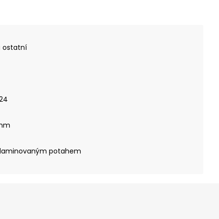
 ostatní
024
 mm
 laminovaným potahem