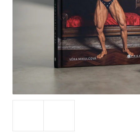
PROTEIN PREMIUM NATIVE GRASSFED
WPI + WPI + WPC
1 290 Kč