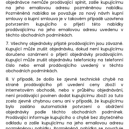
objednávce nemůže prodávající splnit, zašle kupujícímu
na jeho emailovou adresu pozměněnou nabídku.
Pozměněná nabídka se považuje za nový návrh kupní
smlouvy a kupní smlouva je v takovém případě uzavřena
potvrzením kupujícího o přijetí této nabídky
prodávajícímu na jeho emailovou adresu uvedenu v
těchto obchodních podmínkách.
7. Všechny objednávky přijaté prodávajícím jsou závazné.
Kupující může zrušit objednávku, dokud není kupujícímu
doručeno oznámení o přijetí objednávky prodávajícím.
Kupující může zrušit objednávku telefonicky na telefonní
číslo nebo email prodávajícího uvedený v těchto
obchodních podmínkách.
8. V případě, že došlo ke zjevné technické chybě na
straně prodávajícího při uvedení ceny zboží v
internetovém obchodě, nebo v průběhu objednávání,
není prodávající povinen dodat kupujícímu zboží za tuto
zcela zjevně chybnou cenu ani v případě, že kupujícímu
bylo zasláno automatické potvrzení o obdržení
objednávky podle těchto obchodních podmínek.
Prodávající informuje kupujícího o chybě bez zbytečného
odkladu a zašle kupujícímu na jeho emailovou adresu
pozměněnou nabídku. Pozměněná nabídka se považuje