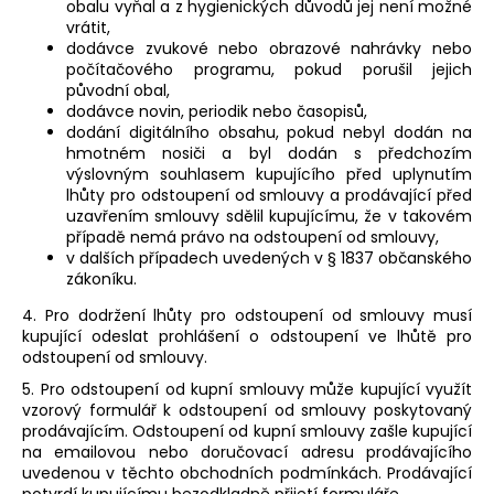
obalu vyňal a z hygienických důvodů jej není možné
vrátit,
dodávce zvukové nebo obrazové nahrávky nebo
počítačového programu, pokud porušil jejich
původní obal,
dodávce novin, periodik nebo časopisů,
dodání digitálního obsahu, pokud nebyl dodán na
hmotném nosiči a byl dodán s předchozím
výslovným souhlasem kupujícího před uplynutím
lhůty pro odstoupení od smlouvy a prodávající před
uzavřením smlouvy sdělil kupujícímu, že v takovém
případě nemá právo na odstoupení od smlouvy,
v dalších případech uvedených v § 1837 občanského
zákoníku.
4. Pro dodržení lhůty pro odstoupení od smlouvy musí
kupující odeslat prohlášení o odstoupení ve lhůtě pro
odstoupení od smlouvy.
5. Pro odstoupení od kupní smlouvy může kupující využít
vzorový formulář k odstoupení od smlouvy poskytovaný
prodávajícím. Odstoupení od kupní smlouvy zašle kupující
na emailovou nebo doručovací adresu prodávajícího
uvedenou v těchto obchodních podmínkách. Prodávající
potvrdí kupujícímu bezodkladně přijetí formuláře.