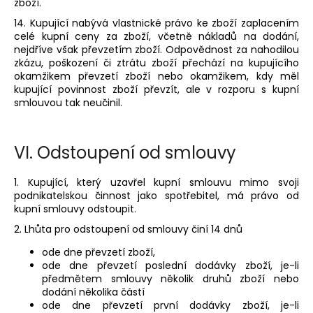
zboží.
14. Kupující nabývá vlastnické právo ke zboží zaplacením
celé kupní ceny za zboží, včetně nákladů na dodání,
nejdříve však převzetím zboží. Odpovědnost za nahodilou
zkázu, poškození či ztrátu zboží přechází na kupujícího
okamžikem převzetí zboží nebo okamžikem, kdy měl
kupující povinnost zboží převzít, ale v rozporu s kupní
smlouvou tak neučinil.
VI.
Odstoupení od smlouvy
1. Kupující, který uzavřel kupní smlouvu mimo svoji
podnikatelskou činnost jako spotřebitel, má právo od
kupní smlouvy odstoupit.
2. Lhůta pro odstoupení od smlouvy činí 14 dnů
ode dne převzetí zboží,
ode dne převzetí poslední dodávky zboží, je-li
předmětem smlouvy několik druhů zboží nebo
dodání několika částí
ode dne převzetí první dodávky zboží, je-li