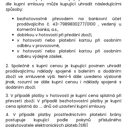
dle kupní smlouvy může kupující uhradit následujícími
způsoby:
bezhotovostně převodem na bankovní účet
prodávajícího č. 43-7989830277/0100 , vedený u
Komerční banka, a.s.
,
dobírkou v hotovosti při předání zboží,
v hotovosti nebo platební kartou při osobním
odběru v provozovně,
v hotovosti nebo platební kartou při osobním
odběru výdejně zásilek.
2. Společně s kupní cenou je kupující povinen uhradit
prodávajícímu náklady spojené s balením a dodáním
zboží ve smluvené výši. Není-li dále uvedeno výslovně
jinak, rozumí se dále kupní cenou i náklady spojené s
dodáním zboží.
3. V případě platby v hotovosti je kupní cena splatná při
převzetí zboží. V případě bezhotovostní platby je kupní
cena splatná do …. dnů od uzavření kupní smlouvy.
4. V případě platby prostřednictvím platební brány
postupuje kupující podle pokynů příslušného
poskytovatele elektronických plateb.[S16]