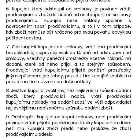
6. Kupující, který odstoupil od smlouvy, je povinen vrátit
prodávajícímu zboží do 14 dnů od odstoupení od smlouvy
prodávajícímu. Kupující nese náklady spojené s
navrácením zboží prodávajícímu, a to i v tom případě,
kdy zboží nemůže být vráceno pro svou povahu obvyklou
poštovní cestou.
7. Odstoupí-li kupující od smlouvy, vrátí mu prodávající
bezodkladně, nejpozději však do 14 dnů od odstoupení od
smlouvy, všechny peněžní prostředky včetně nákladů na
dodání, které od něho přijal, a to stejným způsobem.
Prodávající vrátí kupujícímu přijaté peněžní prostředky
jiným způsobem jen tehdy, pokud s tím kupující souhlasí a
pokud mu tím nevzniknou další náklady.
8. Jestliže kupující zvolil jiný, než nejlevnější způsob dodání
zboží, který prodávající nabízí, vrátí prodávající
kupujícímu náklady na dodání zboží ve výši odpovídající
nejlevnějšímu nabízenému způsobu dodání zboží.
9. Odstoupí-li kupující od kupní smlouvy, není prodávající
povinen vrátit přijaté peněžní prostředky kupujícímu dříve,
než mu kupující zboží předá nebo prokáže, že zboží
prodávajícímu odeslal.