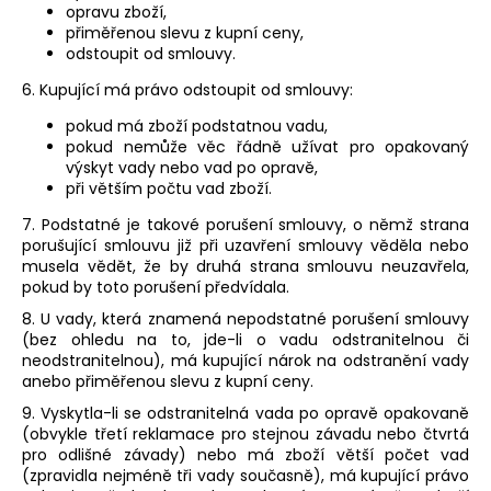
opravu zboží,
přiměřenou slevu z kupní ceny,
odstoupit od smlouvy.
6. Kupující má právo odstoupit od smlouvy:
pokud má zboží podstatnou vadu,
pokud nemůže věc řádně užívat pro opakovaný
výskyt vady nebo vad po opravě,
při větším počtu vad zboží.
7. Podstatné je takové porušení smlouvy, o němž strana
porušující smlouvu již při uzavření smlouvy věděla nebo
musela vědět, že by druhá strana smlouvu neuzavřela,
pokud by toto porušení předvídala.
8. U vady, která znamená nepodstatné porušení smlouvy
(bez ohledu na to, jde-li o vadu odstranitelnou či
neodstranitelnou), má kupující nárok na odstranění vady
anebo přiměřenou slevu z kupní ceny.
9. Vyskytla-li se odstranitelná vada po opravě opakovaně
(obvykle třetí reklamace pro stejnou závadu nebo čtvrtá
pro odlišné závady) nebo má zboží větší počet vad
(zpravidla nejméně tři vady současně), má kupující právo