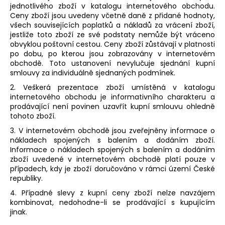
č
jednotlivého zboží v katalogu internetového obchodu.
u
Ceny zboží jsou uvedeny včetně daně z přidané hodnoty,
j
všech souvisejících poplatků a nákladů za vrácení zboží,
e
jestliže toto zboží ze své podstaty nemůže být vráceno
m
obvyklou poštovní cestou. Ceny zboží zůstávají v platnosti
po dobu, po kterou jsou zobrazovány v internetovém
e
obchodě. Toto ustanovení nevylučuje sjednání kupní
smlouvy za individuálně sjednaných podmínek.
AMINO
2. Veškerá prezentace zboží umístěná v katalogu
ELECTROLYTE
internetového obchodu je informativního charakteru a
13
prodávající není povinen uzavřít kupní smlouvu ohledně
790
tohoto zboží.
Kč
3. V internetovém obchodě jsou zveřejněny informace o
nákladech spojených s balením a dodáním zboží.
Informace o nákladech spojených s balením a dodáním
zboží uvedené v internetovém obchodě platí pouze v
případech, kdy je zboží doručováno v rámci území České
republiky.
4. Případné slevy z kupní ceny zboží nelze navzájem
kombinovat, nedohodne-li se prodávající s kupujícím
jinak.