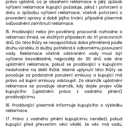
právo uplatnil, co je obsahem reklamace a jaký způsob
vyřízení reklamace kupující požaduje, jakož i potvrzení o
datu a způsobu vyřízení reklamace, včetně potvrzení o
provedení opravy a době jejího trvání, případně písemné
odůvodnění zamítnutí reklamace.
15. Prodávající nebo jím pověřený pracovník rozhodne o
reklamaci ihned, ve složitých případech do tří pracovních
dnů. Do této lhůty se nezapočítává doba přiměřená podle
druhu výrobku či služby potřebná k odbornému posouzení
vady. Reklamace včetně odstranění vady musí být
vyřízena bezodkladně, nejpozději do 30 dnů ode dne
uplatnění reklamace, pokud se prodávající s kupujícím
nedohodne na delší lhůtě. Marné uplynutí této lhůty se
považuje za podstatné porušení smlouvy a kupující má
právo od kupní smlouvy odstoupit. Za okamžik uplatnění
reklamace se považuje okamžik, kdy dojde projev vůle
kupujícího (uplatnění práva z vadného plnění)
prodávajícímu.
16. Prodávající písemně informuje kupujícího o výsledku
reklamace.
17. Právo z vadného plnění kupujícímu nenáleží, pokud
kupující před převzetím věci věděl, že věc má vadu,