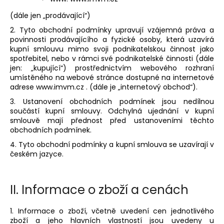
a
(dále jen „prodávající“)
j
2. Tyto obchodní podmínky upravují vzájemná práva a
í
povinnosti prodávajícího a fyzické osoby, která uzavírá
t
kupní smlouvu mimo svoji podnikatelskou činnost jako
spotřebitel, nebo v rámci své podnikatelské činnosti (dále
?
jen: „kupující“) prostřednictvím webového rozhraní
umístěného na webové stránce dostupné na internetové
adrese www.imvm.cz . (dále je „internetový obchod“).
3. Ustanovení obchodních podmínek jsou nedílnou
součástí kupní smlouvy. Odchylná ujednání v kupní
Hledat
smlouvě mají přednost před ustanoveními těchto
obchodních podmínek.
4. Tyto obchodní podmínky a kupní smlouva se uzavírají v
českém jazyce.
D
o
p
II.
Informace o zboží a cenách
o
r
1. Informace o zboží, včetně uvedení cen jednotlivého
u
zboží a jeho hlavních vlastností jsou uvedeny u