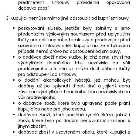
předmětem smlouvy pravidelná opakovaná
dodávka zboží.
3. Kupující nemůže mimo jiné odstoupit od kupní smlouvy:
poskytování služeb, jestliže byly splněny s jeho
předchozím výslovným souhlasem před uplynutím
lhůty pro odstoupení od smlouvy a prodávající před
uzavřením smlouvy sdělil kupujícímu, že v takovém
případě nemá právo na odstoupení od smlouvy,
o dodávce zboží nebo služby, jejichž cena závisí na
výchylkách finančního trhu nezávisle na vůli
prodávajícího a k němuž může dojít během lhůty
pro odstoupení od smlouvy,
o dodání alkoholických nápojů, jež mohou být
dodány až po uplynutí třiceti dnů a jejichž cena
závisí na výchylkách finančního trhu nezávislých na
vůli prodávajícího,
o dodávce zboží, které bylo upraveno podle přání
kupujícího nebo pro jeho osobu,
dodávce zboží, které podléhá rychlé zkáze, jakož i
zboží, které bylo po dodání nenávratně smíseno s
jiným zbožím,
dodávce zboží v uzavřeném obalu, které kupující z