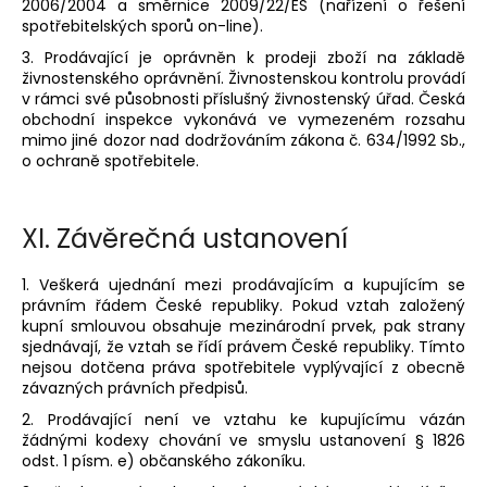
2006/2004 a směrnice 2009/22/ES (nařízení o řešení
spotřebitelských sporů on-line).
3. Prodávající je oprávněn k prodeji zboží na základě
živnostenského oprávnění. Živnostenskou kontrolu provádí
v rámci své působnosti příslušný živnostenský úřad. Česká
obchodní inspekce vykonává ve vymezeném rozsahu
mimo jiné dozor nad dodržováním zákona č. 634/1992 Sb.,
o ochraně spotřebitele.
XI.
Závěrečná ustanovení
1. Veškerá ujednání mezi prodávajícím a kupujícím se
právním řádem České republiky. Pokud vztah založený
kupní smlouvou obsahuje mezinárodní prvek, pak strany
sjednávají, že vztah se řídí právem České republiky. Tímto
nejsou dotčena práva spotřebitele vyplývající z obecně
závazných právních předpisů.
2. Prodávající není ve vztahu ke kupujícímu vázán
žádnými kodexy chování ve smyslu ustanovení § 1826
odst. 1 písm. e) občanského zákoníku.