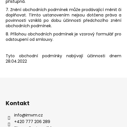
přístupná.
7. Znění obchodních podmínek může prodávající měnit či
doplňovat. Tímto ustanovením nejsou dotčena práva a
povinnosti vzniklá po dobu účinnosti předchozího znění
obchodních podmínek.
8. Přílohou obchodních podmínek je vzorový formulář pro
odstoupení od smlouvy.
Tyto obchodní podmínky nabývají účinnosti dnem
28.04.2022
Z
á
p
a
Kontakt
t
info
@
imvm.cz
í
+420 777 206 289