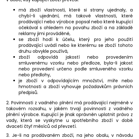
má zboží vlastnosti, které si strany ujednaly, a
chybí-li ujednání, má takové vlastnosti, které
prodávající nebo výrobce popsal nebo které kupující
očekával s ohledem na povahu zboží a na základě
reklamy jimi prováděné,
se zboží hodí k účelu, který pro jeho použití
prodávající uvádí nebo ke kterému se zboží tohoto
druhu obvykle používá,
zboží odpovídá jakostí nebo provedením
smluvenému vzorku nebo předloze, byla-li jakost
nebo provedení určeno podle smluveného vzorku
nebo předlohy,
je zboží v odpovídajícím množství, míře nebo
hmotnosti a
zboží vyhovuje požadavkům právních
předpisů.
2. Povinnosti z vadného plnění má prodávající nejméně v
takovém rozsahu, v jakém trvají povinnosti z vadného
plnění výrobce. Kupující je jinak oprávněn uplatnit právo z
vady, která se vyskytne u spotřebního zboží v době
dvaceti čtyř měsíců od převzetí.
3. Je-li na prodávaném zboží, na jeho obalu, v návodu