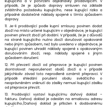
kupujícího a v potvrzení objednávky prodávajícím. V
případě, že je způsob dopravy smluven na základě
zvláštního požadavku kupujícího, nese kupující riziko a
případné dodatečné náklady spojené s tímto způsobem
dopravy.
11. Je-li prodávající podle kupní smlouvy povinen dodat
zboží na místo určené kupujícím v objednávce, je kupující
povinen převzít zboží při dodání. V případě, že je z důvodů
na straně kupujícího nutno zboží doručovat opakovaně
nebo jiným způsobem, než bylo uvedeno v objednávce, je
kupující povinen uhradit náklady spojené s opakovaným
doručováním zboží, resp. náklady spojené s jiným
způsobem doručení.
12. Při převzetí zboží od přepravce je kupující povinen
zkontrolovat neporušenost obalů zboží a v případě
jakýchkoliv závad toto neprodleně oznámit přepravci. V
případě shledání porušení obalu svědčícího o
neoprávněném vniknutí do zásilky nemusí kupující zásilku
od přepravce převzít.
13. Prodávající vystaví kupujícímu daňový doklad –
fakturu. Daňový doklad je odeslán na emailovou adresu
kupujícího./Daňový doklad je přiložen k dodávanému