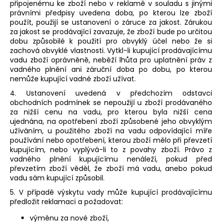
připojenému ke zboží nebo v reklamě v souladu s jinými
právními předpisy uvedena doba, po kterou lze zboží
použít, použijí se ustanovení o záruce za jakost. Zárukou
za jakost se prodávající zavazuje, že zboží bude po určitou
dobu způsobilé k použití pro obvyklý účel nebo že si
zachová obvyklé vlastnosti. Vytkl-li kupující prodávajícímu
vadu zboží oprávněně, neběží lhůta pro uplatnění práv z
vadného plnění ani záruční doba po dobu, po kterou
nemůže kupující vadné zboží užívat.
4. Ustanovení uvedená v předchozím odstavci
obchodních podmínek se nepoužijí u zboží prodávaného
za nižší cenu na vadu, pro kterou byla nižší cena
ujednána, na opotřebení zboží způsobené jeho obvyklým
užíváním, u použitého zboží na vadu odpovídající míře
používání nebo opotřebení, kterou zboží mělo při převzetí
kupujícím, nebo vyplývá-li to z povahy zboží. Právo z
vadného plnění kupujícímu nenáleží, pokud před
převzetím zboží věděl, že zboží má vadu, anebo pokud
vadu sám kupující způsobil.
5. V případě výskytu vady může kupující prodávajícímu
předložit reklamaci a požadovat:
výměnu za nové zboží,