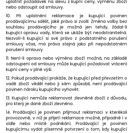
uplatnit požadavek na slevu z kupní ceny, výměnu zboží
nebo odstoupit od smlouvy.
10. Při uplatnění reklamace je kupující povinen
prodávajícímu sdělit, jaké právo si zvolil. Změna volby bez
souhlasu prodávajícího je možná jen tehdy, žádal-li
kupující opravu vady, která se ukáže být neodstranitelná.
Nezvolí-li kupující si své právo z podstatného porušení
smlouvy včas, má práva stejná jako při nepodstatném
porušení smlouvy.
11. Není-li oprava nebo výměna zboží možná, na základě
odstoupení od smlouvy může kupující požadovat vrácení
kupní ceny v plné výši.
12. Pokud prodávající prokáže, že kupující před převzetím o
vadě zboží věděl nebo ji sám způsobil, není prodávající
povinen nároku kupujícího vyhovět.
13. Kupující nemůže reklamovat zlevněné zboží z důvodu,
pro který je dané zboží zlevněno.
14. Prodávající je povinen přijmout reklamaci v kterékoli
provozovně, v níž je přijetí reklamace možné, případně i v
sídle nebo místě podnikání. Prodávající je povinen
kupujícímu vydat písemné potvrzení o tom, kdy kupující