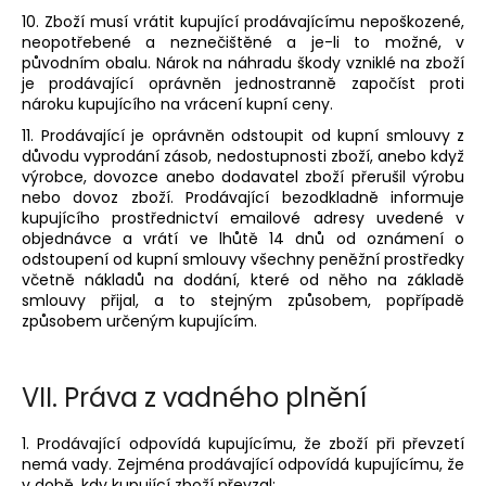
10. Zboží musí vrátit kupující prodávajícímu nepoškozené,
neopotřebené a neznečištěné a je-li to možné, v
původním obalu. Nárok na náhradu škody vzniklé na zboží
je prodávající oprávněn jednostranně započíst proti
nároku kupujícího na vrácení kupní ceny.
11. Prodávající je oprávněn odstoupit od kupní smlouvy z
důvodu vyprodání zásob, nedostupnosti zboží, anebo když
výrobce, dovozce anebo dodavatel zboží přerušil výrobu
nebo dovoz zboží. Prodávající bezodkladně informuje
kupujícího prostřednictví emailové adresy uvedené v
objednávce a vrátí ve lhůtě 14 dnů od oznámení o
odstoupení od kupní smlouvy všechny peněžní prostředky
včetně nákladů na dodání, které od něho na základě
smlouvy přijal, a to stejným způsobem, popřípadě
způsobem určeným kupujícím.
VII.
Práva z vadného plnění
1. Prodávající odpovídá kupujícímu, že zboží při převzetí
nemá vady. Zejména prodávající odpovídá kupujícímu, že
v době, kdy kupující zboží převzal: