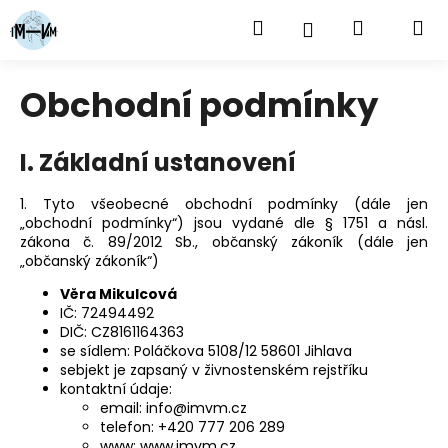
K
Přejít
Hledat
Nákupní
M
Přihlášení
na
o
obsah
Zpět
Zpět
š
košík
í
Obchodní podmínky
C
k
o
p
I. Základní ustanovení
o
1. Tyto všeobecné obchodní podmínky (dále jen
t
„obchodní podmínky“) jsou vydané dle § 1751 a násl.
ř
zákona č. 89/2012 Sb., občanský zákoník (dále jen
e
„občanský zákoník“)
b
Věra Mikulcová
u
IČ:
72494492
DIČ:
CZ8161164363
j
se sídlem:
Poláčkova 5108/12
58601 Jihlava
e
sebjekt je zapsaný v živnostenském rejstříku
t
kontaktní údaje:
email: info@imvm.cz
e
telefon:
+420 777 206 289
n
www: www.imvm.cz