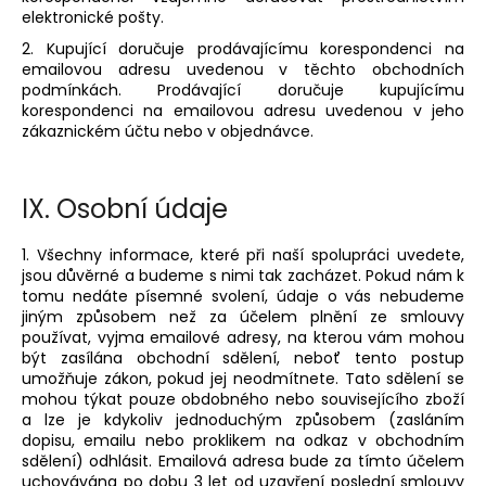
elektronické pošty.
2. Kupující doručuje prodávajícímu korespondenci na
emailovou adresu uvedenou v těchto obchodních
podmínkách. Prodávající doručuje kupujícímu
korespondenci na emailovou adresu uvedenou v jeho
zákaznickém účtu nebo v objednávce.
IX.
Osobní údaje
1. Všechny informace, které při naší spolupráci uvedete,
jsou důvěrné a budeme s nimi tak zacházet. Pokud nám k
tomu nedáte písemné svolení, údaje o vás nebudeme
jiným způsobem než za účelem plnění ze smlouvy
používat, vyjma emailové adresy, na kterou vám mohou
být zasílána obchodní sdělení, neboť tento postup
umožňuje zákon, pokud jej neodmítnete. Tato sdělení se
mohou týkat pouze obdobného nebo souvisejícího zboží
a lze je kdykoliv jednoduchým způsobem (zasláním
dopisu, emailu nebo proklikem na odkaz v obchodním
sdělení) odhlásit. Emailová adresa bude za tímto účelem
uchovávána po dobu 3 let od uzavření poslední smlouvy