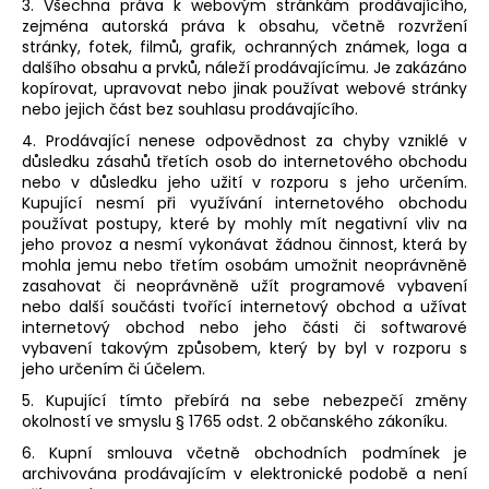
3. Všechna práva k webovým stránkám prodávajícího,
zejména autorská práva k obsahu, včetně rozvržení
stránky, fotek, filmů, grafik, ochranných známek, loga a
dalšího obsahu a prvků, náleží prodávajícímu. Je zakázáno
kopírovat, upravovat nebo jinak používat webové stránky
nebo jejich část bez souhlasu prodávajícího.
4. Prodávající nenese odpovědnost za chyby vzniklé v
důsledku zásahů třetích osob do internetového obchodu
nebo v důsledku jeho užití v rozporu s jeho určením.
Kupující nesmí při využívání internetového obchodu
používat postupy, které by mohly mít negativní vliv na
jeho provoz a nesmí vykonávat žádnou činnost, která by
mohla jemu nebo třetím osobám umožnit neoprávněně
zasahovat či neoprávněně užít programové vybavení
nebo další součásti tvořící internetový obchod a užívat
internetový obchod nebo jeho části či softwarové
vybavení takovým způsobem, který by byl v rozporu s
jeho určením či účelem.
5. Kupující tímto přebírá na sebe nebezpečí změny
okolností ve smyslu § 1765 odst. 2 občanského zákoníku.
6. Kupní smlouva včetně obchodních podmínek je
archivována prodávajícím v elektronické podobě a není