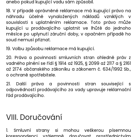
anebo pokud kupující vadu sám způsobil.
18. V případě oprávněné reklamace má kupující právo na
náhradu účelně vynaložených nákladů vzniklých v
souvislosti s uplatněním reklamace. Toto právo může
kupující u prodávajícího uplatnit ve lhůtě do jednoho
měsíce po uplynutí záruční doby, v opačném případě ho
soud nemusí přiznat.
19. Volbu způsobu reklamace má kupující.
20. Práva a povinnosti smluvních stran ohledně práv z
vadného plnění se řídí § 1914 až 1925, § 2099 až 2117 a § 2161
až 2174 občanského zákoníku a zákonem č. 634/1992 Sb.,
o ochraně spotřebitele.
21. Další práva a povinnosti stran související s
odpovědností prodávajícího za vady upravuje reklamační
řád prodávajícího.
VIII.
Doručování
1. Smluvní strany si mohou veškerou písemnou
korespondenci vzájemně doručovat prostřednictvím