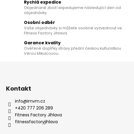
Rychlá expedice
a
Objednané zboží expedujeme následující den od
c
objednávky.
í
p
Osobní odběr
Vaše objednávky si můžete osobně vyzvednout ve
r
Fitness Factory Jihlava.
v
k
Garance kvality
y
Ověřené doplňky stravy přední českou kulturistkou
Věrou Mikulcovou.
v
ý
Z
p
á
i
p
s
a
Kontakt
u
t
info
@
imvm.cz
í
+420 777 206 289
Fitness Factory Jihlava
fitnessfactoryjihlava