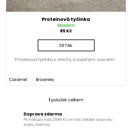
č
u
j
Proteinová tyčinka
e
Skladem
m
85 Kč
e
DETAIL
MAGNESIUM
CHELATE
Proteinová tyčinka s ořechy a sušeným ovocem.
+
VITAMIN
B6
P5P
Caramel
Brownies
350
Kč
1
položek celkem
O
v
Doprava zdarma
l
Při nákupu nad 2999 Kč on nás získáte dopravu
á
zcela zdarma.
d