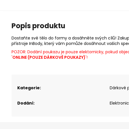
Popis produktu
Dostaňte své tělo do formy a dosáhněte svých cílů! Zak
přístroje InBody, který vám pomůže dosáhnout vašich speci
POZOR: Dodání poukazu je pouze elektornicky, pokud obj
'
ONLINE (POUZE DÁRKOVÉ POUKAZY)
'!
Kategorie
:
Dárkové 
Dodání
:
Elektroni
Z