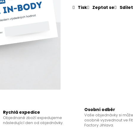
PROTEINOVÁ TYČINKA
KNIHA - VĚRA M
KULTURISTKY
Tisk
Zeptat se
Sdílet
85 Kč
380 Kč
Osobní odběr
Rychlá expedice
Vaše objednávky si může
Objednané zboží expedujeme
osobně vyzvednout ve Fi
následující den od objednávky.
Factory Jihlava.