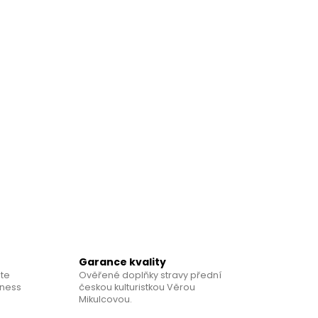
IKULCOVÁ: PŘÍBĚH
Garance kvality
te
Ověřené doplňky stravy přední
tness
českou kulturistkou Věrou
Mikulcovou.