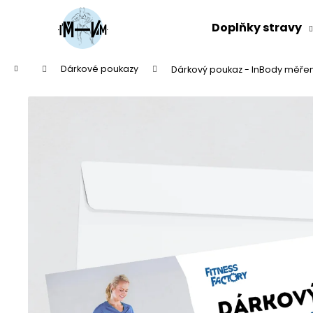
K
Přejít
na
o
Doplňky stravy
obsah
Zpět
Zpět
š
do
do
í
Domů
Dárkové poukazy
Dárkový poukaz - InBody měření
k
obchodu
obchodu