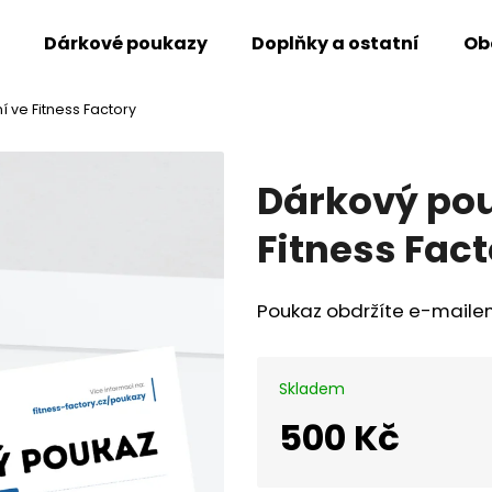
Dárkové poukazy
Doplňky a ostatní
Ob
 ve Fitness Factory
Co potřebujete najít?
Dárkový pou
Hledat
Fitness Fac
Doporučujeme
Poukaz obdržíte e-maile
Skladem
500 Kč
Měrná
cena: