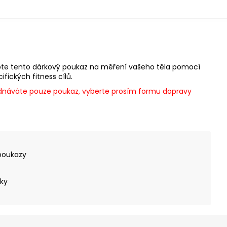
upte tento dárkový poukaz na měření vašeho těla pomocí
fických fitness cílů.
ednáváte pouze poukaz, vyberte prosím formu dopravy
poukazy
cky