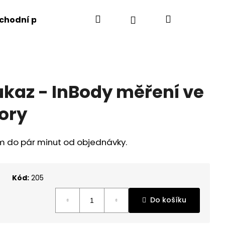
Hledat
Nákupní
Přihlášení
chodní podmínky
Kontakty
košík
kaz - InBody měření ve
tory
m do pár minut od objednávky.
Kód:
205
Následující
Do košíku