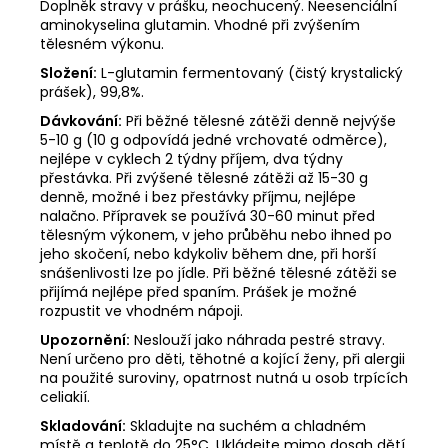
Doplněk stravy v prášku, neochucený. Neesenciální
aminokyselina glutamin. Vhodné při zvýšením
tělesném výkonu.
Složení:
L-glutamin fermentovaný (čistý krystalický
prášek), 99,8%.
Dávkování:
Při běžné tělesné zátěži denně nejvýše
5-10 g (10 g odpovídá jedné vrchovaté odměrce),
nejlépe v cyklech 2 týdny příjem, dva týdny
přestávka. Při zvýšené tělesné zátěži až 15-30 g
denně, možné i bez přestávky příjmu, nejlépe
nalačno. Přípravek se používá 30-60 minut před
tělesným výkonem, v jeho průběhu nebo ihned po
jeho skočení, nebo kdykoliv během dne, při horší
snášenlivosti lze po jídle. Při běžné tělesné zátěži se
přijímá nejlépe před spaním. Prášek je možné
rozpustit ve vhodném nápoji.
Upozornění:
Neslouží jako náhrada pestré stravy.
Není určeno pro děti, těhotné a kojící ženy, při alergii
na použité suroviny, opatrnost nutná u osob trpících
celiakií.
Skladování:
Skladujte na suchém a chladném
místě a teplotě do 25°C. Ukládejte mimo dosah dětí.