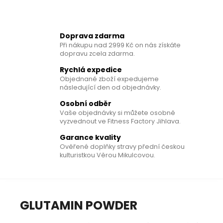
č
u
j
e
Doprava zdarma
m
Při nákupu nad 2999 Kč on nás získáte
dopravu zcela zdarma.
e
Rychlá expedice
Objednané zboží expedujeme
VITAMIN
následující den od objednávky.
D3
+
Osobní odběr
VITAMIN
Vaše objednávky si můžete osobně
K2
vyzvednout ve Fitness Factory Jihlava.
WITH
BETA
Garance kvality
GLUCANS
Ověřené doplňky stravy přední českou
kulturistkou Věrou Mikulcovou.
350
Kč
GLUTAMIN POWDER