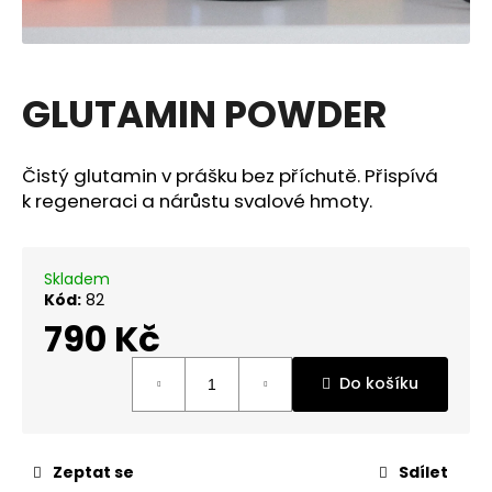
a
j
í
GLUTAMIN POWDER
t
?
Čistý glutamin v prášku bez příchutě. Přispívá
k regeneraci a nárůstu svalové hmoty.
Hledat
Skladem
Kód:
82
790 Kč
D
Měrná
o
Do košíku
cena:
p
o
r
u
Zeptat se
Sdílet