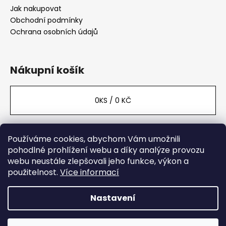
Jak nakupovat
Obchodní podmínky
Ochrana osobních údajů
Nákupní košík
0
KS /
0 KČ
Používáme cookies, abychom Vám umožnili
Facebook
pohodlné prohlížení webu a díky analýze provozu
webu neustále zlepšovali jeho funkce, výkon a
použitelnost.
Více informací
Nastavení
Vytvořil Shoptet
|
Upravil Creatify