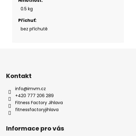
Hmotnost
:
0.5 kg
Příchuť
:
bez příchutě
Z
á
p
a
Kontakt
t
info
@
imvm.cz
í
+420 777 206 289
Fitness Factory Jihlava
fitnessfactoryjihlava
Informace pro vás