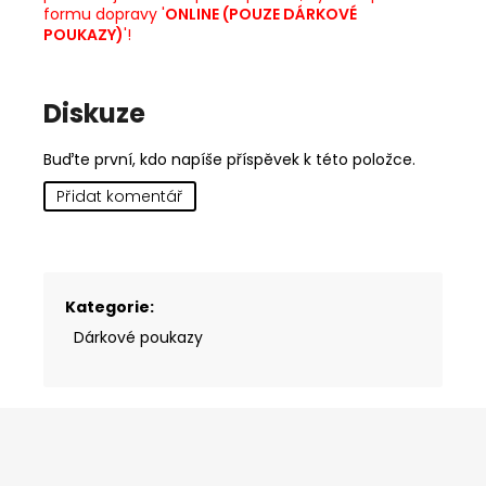
formu dopravy '
ONLINE (POUZE DÁRKOVÉ
POUKAZY)
'!
Diskuze
Buďte první, kdo napíše příspěvek k této položce.
Přidat komentář
Kategorie
:
Dárkové poukazy
Z
á
p