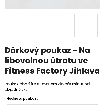
a
j
í
t
?
Dárkový poukaz - Na
Hledat
libovolnou útratu ve
Fitness Factory Jihlava
D
o
Poukaz obdržíte e-mailem do pár minut od
p
objednávky.
o
r
Hodnota poukazu
u