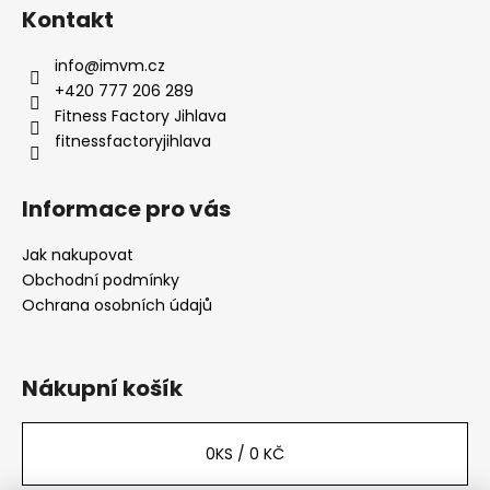
a
Kontakt
t
info
@
imvm.cz
í
+420 777 206 289
Fitness Factory Jihlava
fitnessfactoryjihlava
Informace pro vás
Jak nakupovat
Obchodní podmínky
Ochrana osobních údajů
Nákupní košík
0
KS /
0 KČ