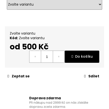
č
u
j
e
m
e
Zvolte variantu
Kód:
Zvolte variantu
VITAMIN
od
500 Kč
D3
+
Měrná
VITAMIN
Do košíku
cena:
K2
WITH
BETA
GLUCANS
Zeptat se
Sdílet
350
Kč
Doprava zdarma
Při nákupu nad 2999 Kč on nás získáte
dopravu zcela zdarma.