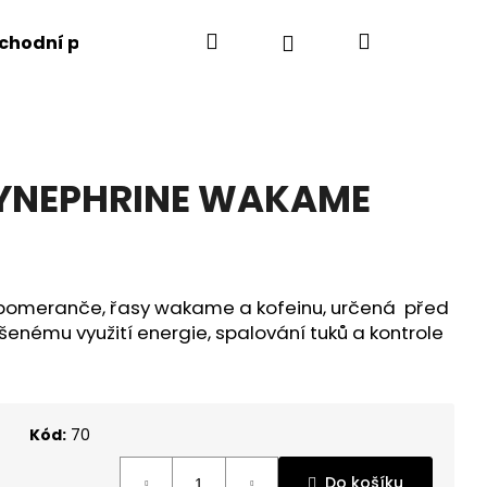
Hledat
Nákupní
Přihlášení
chodní podmínky
Kontakty
košík
 SYNEPHRINE WAKAME
 pomeranče, řasy wakame a kofeinu, určená před
ýšenému využití energie, spalování tuků a kontrole
Následující
Kód:
70
Do košíku