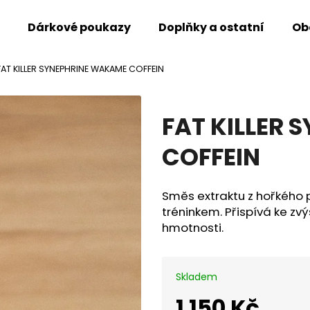
Dárkové poukazy
Doplňky a ostatní
Ob
FAT KILLER SYNEPHRINE WAKAME COFFEIN
Co potřebujete najít?
FAT KILLER
Hledat
COFFEIN
Doporučujeme
Směs extraktu z hořkého
tréninkem. Přispívá ke zv
hmotnosti.
Skladem
1 150 Kč