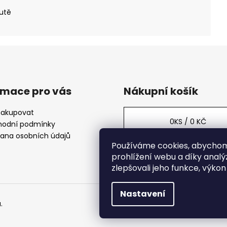
utě
rmace pro vás
Nákupní košík
nakupovat
0
KS /
0 KČ
odní podmínky
ana osobních údajů
Používáme cookies, abycho
prohlížení webu a díky anal
zlepšovali jeho funkce, výkon
Nastavení
.