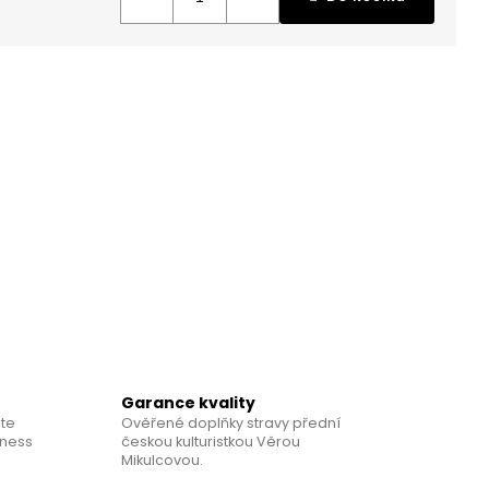
IKULCOVÁ: PŘÍBĚH
Garance kvality
te
Ověřené doplňky stravy přední
tness
českou kulturistkou Věrou
Mikulcovou.