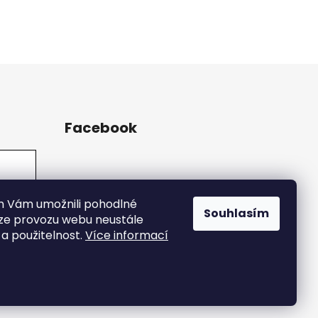
Facebook
m Vám umožnili pohodlné
Souhlasím
ýze provozu webu neustále
 a použitelnost.
Více informací
Vytvořil Shoptet
|
Upravil Creatify