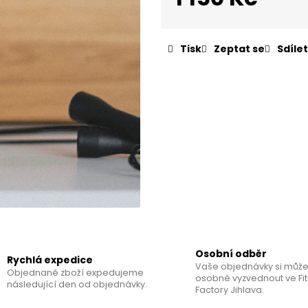
PROTEINOVÁ TYČINKA
KNIHA - VĚRA M
KULTURISTKY
Měrná
85 Kč
cena:
380 Kč
Tisk
Zeptat se
Sdílet
Osobní odběr
Rychlá expedice
Vaše objednávky si může
Objednané zboží expedujeme
osobně vyzvednout ve Fi
následující den od objednávky.
Factory Jihlava.