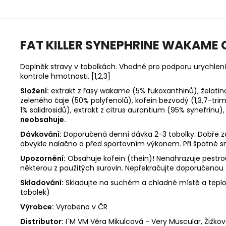
FAT KILLER SYNEPHRINE WAKAME 
Doplněk stravy v tobolkách. Vhodné pro podporu urychlen
kontrole hmotnosti. [1,2,3]
Složení:
extrakt z řasy wakame (5% fukoxanthinů), želatino
zeleného čaje (50% polyfenolů), kofein bezvodý (1,3,7-tri
1% salidrosidů), extrakt z citrus aurantium (95% synefrinu)
neobsahuje.
Dávkování:
Doporučená denní dávka 2-3 tobolky. Dobře zapi
obvykle nalačno a před sportovním výkonem. Při špatné sná
Upozornění:
Obsahuje kofein (thein)! Nenahrazuje pestrou 
některou z použitých surovin. Nepřekračujte doporučenou 
Skladování:
Skladujte na suchém a chladné místě a teplo
tobolek)
Výrobce:
Vyrobeno v ČR
Distributor:
I`M VM Věra Mikulcová - Very Muscular, Žižkova