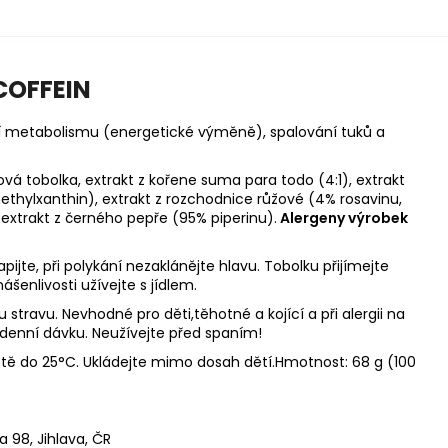
COFFEIN
í metabolismu (energetické výměně), spalování tuků a
vá tobolka, extrakt z kořene suma para todo (4:1), extrakt
methylxanthin), extrakt z rozchodnice růžové (4% rosavinu,
, extrakt z černého pepře (95% piperinu).
Alergeny výrobek
jte, při polykání nezaklánějte hlavu. Tobolku přijímejte
šenlivosti užívejte s jídlem.
stravu. Nevhodné pro děti,těhotné a kojící a při alergii na
denní dávku. Neužívejte před spaním!
tě do 25°C. Ukládejte mimo dosah dětí.Hmotnost: 68 g (100
 98, Jihlava, ČR