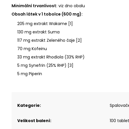
Minimální trvanlivost:
viz dno obalu
Obsah látek v 1 tobolce (600 mg):
205 mg extrakt Wakame [1]
130 mg extrakt Suma
117 mg extrakt Zeleného čaje [2]
70 mg Kofeinu
33 mg extrakt Rhodiola (33% RHP)
5 mg Synefrin (25% RHP) [3]
5 mg Piperin
Kategorie
:
Spalovač
Velikost balení
:
100 table