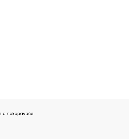
e a nakopávače
t