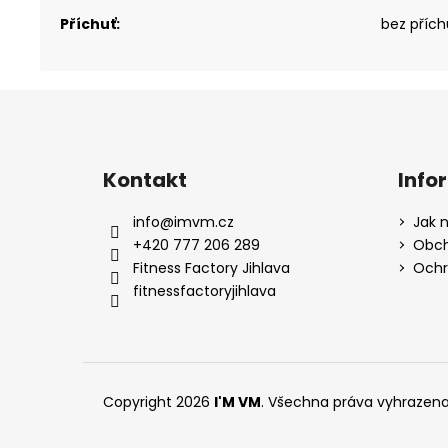
Příchuť
:
bez přích
Z
á
p
a
Kontakt
Info
t
info
@
imvm.cz
Jak 
í
+420 777 206 289
Obch
Fitness Factory Jihlava
Ochr
fitnessfactoryjihlava
Copyright 2026
I'M VM
. Všechna práva vyhrazena