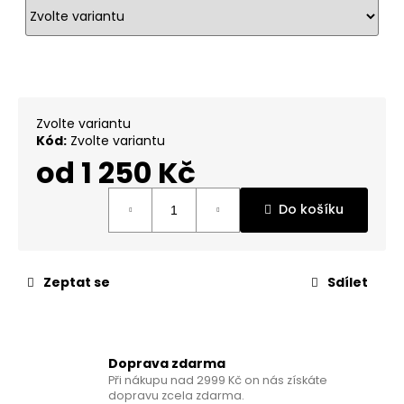
č
u
j
e
m
e
Zvolte variantu
Kód:
Zvolte variantu
KNIHA
od
1 250 Kč
-
VĚRA
Měrná
MIKULCOVÁ:
Do košíku
cena:
PŘÍBĚH
KULTURISTKY
380
Kč
Zeptat se
Sdílet
Doprava zdarma
Při nákupu nad 2999 Kč on nás získáte
dopravu zcela zdarma.