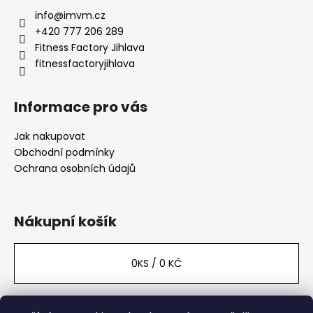
t
info
@
imvm.cz
í
+420 777 206 289
Fitness Factory Jihlava
fitnessfactoryjihlava
Informace pro vás
Jak nakupovat
Obchodní podmínky
Ochrana osobních údajů
Nákupní košík
0
KS /
0 KČ