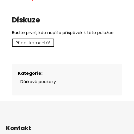
Diskuze
Buďte první, kdo napíše příspěvek k této položce.
Přidat komentář
Kategorie
:
Dárkové poukazy
Z
á
p
a
Kontakt