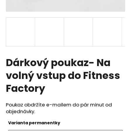
a
j
í
t
?
Dárkový poukaz- Na
Hledat
volný vstup do Fitness
Factory
D
o
Poukaz obdržíte e-mailem do pár minut od
p
objednávky.
o
r
Varianta permanentky
u