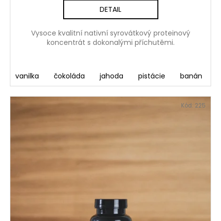
č
DETAIL
u
j
e
Vysoce kvalitní nativní syrovátkový proteinový
koncentrát s dokonalými příchutěmi.
m
e
vanilka
čokoláda
jahoda
pistácie
banán
DÁRKOVÝ
POUKAZ-
NA
Kód:
225
VOLNÝ
VSTUP
DO
FITNESS
FACTORY
1
250
Kč