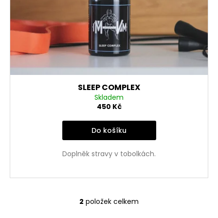
SLEEP COMPLEX
Skladem
450 Kč
Do košíku
Doplněk stravy v tobolkách.
2
položek celkem
O
v