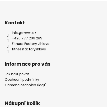
Z
l
á
á
d
p
a
a
Kontakt
c
t
í
info
@
imvm.cz
í
p
+420 777 206 289
r
Fitness Factory Jihlava
v
fitnessfactoryjihlava
k
y
v
Informace pro vás
ý
p
Jak nakupovat
i
Obchodní podmínky
s
Ochrana osobních údajů
u
Nákupní košík